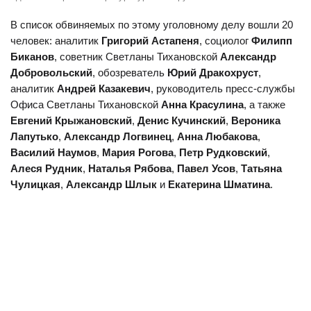
В список обвиняемых по этому уголовному делу вошли 20
человек: аналитик
Григорий Астапеня
, социолог
Филипп
Биканов
, советник Светланы Тихановской
Александр
Добровольский
, обозреватель
Юрий Дракохруст
,
аналитик
Андрей Казакевич
, руководитель пресс-службы
Офиса Светланы Тихановской
Анна Красулина
, а также
Евгений Крыжановский
,
Денис Кучинский
,
Вероника
Лапутько
,
Александр Логвинец
,
Анна Любакова
,
Василий Наумов
,
Мария Рогова
,
Петр Рудковский
,
Алеся Рудник
,
Наталья Рябова
,
Павел Усов
,
Татьяна
Чулицкая
,
Александр Шлык
и
Екатерина Шматина
.