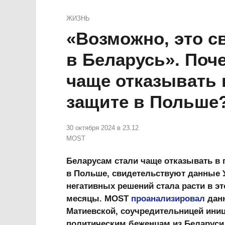
ЖИЗНЬ
«Возможно, это с
в Беларусь». Поч
чаще отказывать
защите в Польше
30 октября 2024 в 23.12
MOST
Беларусам стали чаще отказывать в
в Польше, свидетельствуют данные 
негативных решений стала расти в эт
месяцы. MOST
проанализировал
данн
Матиевской, соучредительницей иниц
политическим беженцам из Беларуси