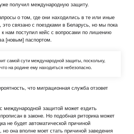
о уже получил международную защиту.
просы о том, где они находились в те или иные
 это связано с поездками в Беларусь, но мы пока
ях к нам поступил кейс с вопросами по лишению
за [новым] паспортом.
чит самой сути международной защиты, поскольку,
 что на родине ему находиться небезопасно.
ероятность, что миграционная служба отзовет
к с международной защитой может ездить
е прописан в законе. Но подобная риторика может
дка не будет автоматической причиной
но она вполне моет стать причиной заведения