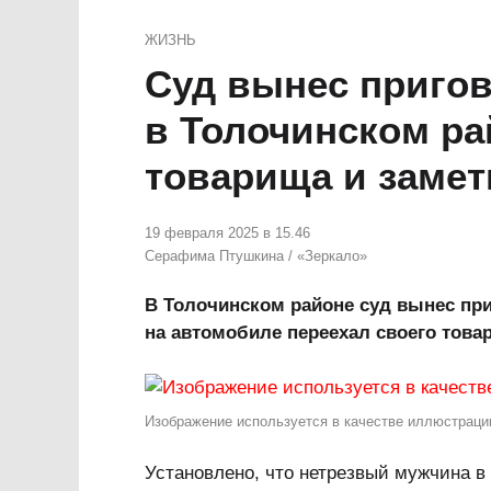
ЖИЗНЬ
Суд вынес приго
в Толочинском ра
товарища и замети
19 февраля 2025 в 15.46
Серафима Птушкина
/
«Зеркало»
В Толочинском районе суд вынес пр
на автомобиле переехал своего това
Изображение используется в качестве иллюстраци
Установлено, что нетрезвый мужчина в