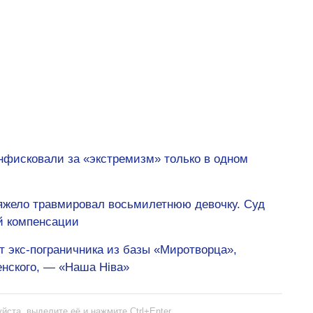
нфисковали за «экстремизм» только в одном
тяжело травмировал восьмилетнюю девочку. Суд
ой компенсации
т экс-пограничника из базы «Миротворца»,
енского, — «Наша Ніва»
йста, выделите её и нажмите Ctrl+Enter