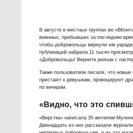
В августе в местных группах во «ВКон
военных, прибывших за последнее врем
чтобы добровольцы вернули им украден
публикаций набрала 11 тысяч просмотр
«Добровольцы! Верните рюкзак с пасп
Также пользователи писали, что новые
пристают к девушкам, провоцируют дра
по вечерам.
«Видно, что это спив
«Верстка» написала 35 жителям Мулино,
Двенадцать из них рассказали журнали
нетрезвых добровольцев, и их это пуга