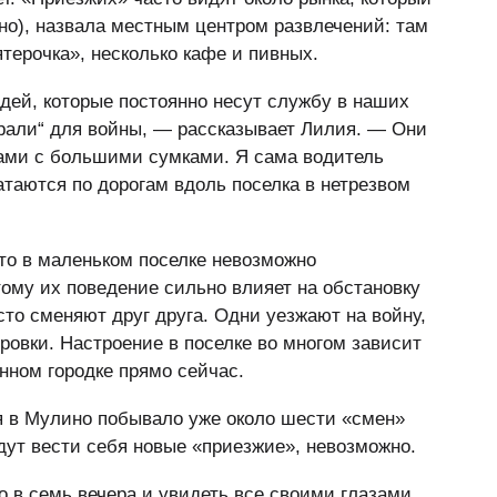
но), назвала местным центром развлечений: там
терочка», несколько кафе и пивных.
дей, которые постоянно несут службу в наших
брали“ для войны, — рассказывает Лилия. — Они
пами с большими сумками. Я сама водитель
атаются по дорогам вдоль поселка в нетрезвом
что в маленьком поселке невозможно
тому их поведение сильно влияет на обстановку
то сменяют друг друга. Одни уезжают на войну,
ровки. Настроение в поселке во многом зависит
енном городке прямо сейчас.
я в Мулино побывало уже около шести «смен»
дут вести себя новые «приезжие», невозможно.
о в семь вечера и увидеть все своими глазами.