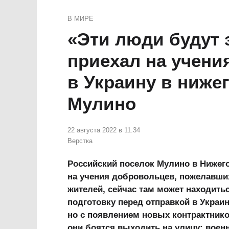
В МИРЕ
«Эти люди будут 
приехал на учени
в Украину в ниже
Мулино
22 августа 2022 в 11.34
Верстка
⠀
Российский поселок Мулино в Нижего
на учения добровольцев, пожелавших
жителей, сейчас там может находить
подготовку перед отправкой в Украин
но с появлением новых контрактнико
они боятся выходить на улицу: воен