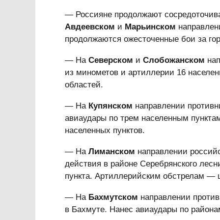
— Россияне продолжают сосредоточив
Авдеевском
и
Марьинском
направлени
продолжаются ожесточенные бои за го
— На
Северском
и
Слобожанском
нап
из минометов и артиллерии 16 населен
областей.
— На
Купянском
направлении противни
авиаудары по трем населенным пунктам
населенных пунктов.
— На
Лиманском
направлении российс
действия в районе Серебрянского лесн
пункта. Артиллерийским обстрелам — 
— На
Бахмутском
направлении против
в Бахмуте. Нанес авиаудары по района