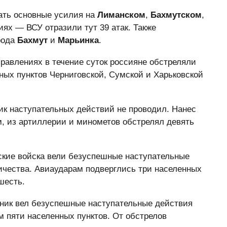
ать основные усилия на
Лиманском
,
Бахмутском
,
ях — ВСУ отразили тут 39 атак. Также
рода
Бахмут
и
Марьинка
.
равлениях в течение суток россияне обстреляли
ных пунктов Черниговской, Сумской и Харьковской
к наступательных действий не проводил. Нанес
, из артиллерии и минометов обстрелял девять
кие войска вели безуспешные наступательные
ичества. Авиаударам подверглись три населенных
шесть.
ник вел безуспешные наступательные действия
м пяти населенных пунктов. От обстрелов