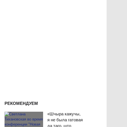
РЕКОМЕНДУЕМ
«Шчыра кажучы,
я не была гатовая
да таго, што