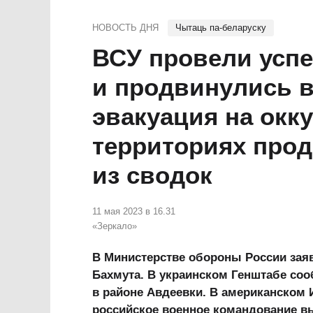
НОВОСТЬ ДНЯ
Чытаць па-беларуску
ВСУ провели усп
и продвинулись в
эвакуация на окк
территориях прод
из сводок
11 мая 2023 в 16.31
«Зеркало»
В Министерстве обороны России зая
Бахмута. В украинском Генштабе соо
в районе Авдеевки. В американском 
российское военное командование в