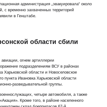
упационная администрация „эвакуировала“ около
ей, с временно захваченных территорий
аявили в Генштабе.
сонской области сбили
 авиации, огнем артиллерии
поражение подразделениям ВСУ в районах
ка Харьковской области и Новоселовское
го пункта Ивановка Харьковской области
ионно-разведывательной группы.
 военнослужащих, четыре автомобиля, а также
Акация». Кроме того, в районе населенного
 уничтожен склад боеприпасов 67-й