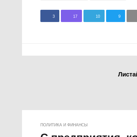
3
17
10
9
Листа