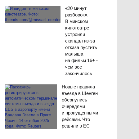
«20 минут
разборок».
В минском
кинотеатре
устроили
скандал из-за
отказа пустить
малыша
на фильм 16+ -
чем все
закончилось
Новые правила
въезда в Шенген
обернулись
очередями
и пропущенными
рейсами. Что
решили в ЕС