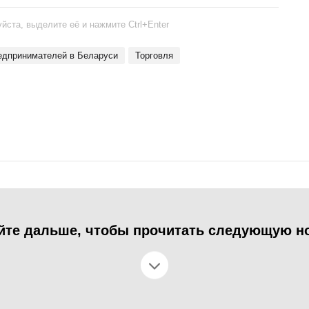
йста, выделите её и нажмите Ctrl+Enter
редпринимателей в Беларуси
торговля
йте дальше, чтобы прочитать следующую н