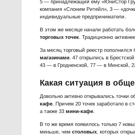
5 — принадлежащий ему «ЮниСтор Груп
компания «Слоним Ритейл», 3 — «дочк
индивидуальные предприниматели.
В этом же месяце начали работать бол
торговых точек
. Традиционно активне
За месяц торговый реестр пополнился 
магазинами
. 47 открылись в Брестской
43 — в Гродненской, 77 — в Минской, 2
Какая ситуация в общ
Довольно активно открывались точки о
кафе
. Причем 20 точек заработало в 
а также 33
мини-кафе
.
В то же время появилось только 7 нов
меньше, чем
столовых
, которых откры