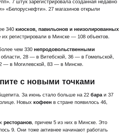
п». 7 штук зарегистрировала созданная недавно
и» «Белоруснефти». 27 магазинов открыли
ее 340
киосков, павильонов и неизолированных
е их регистрировали в Минске — 108 объектов.
более чем 330
непродовольственными
 области, 28 — в Витебской, 36 — в Гомельской,
2 — в Могилевской, 83 — в Минске.
епите с новыми точками
бщепита. За июнь стало больше на 22
бара
и 37
столице. Новых
кофеен
в стране появилось 46,
ых
ресторанов
, причем 5 из них в Минске. Это
лось 9. Они тоже активнее начинают работать