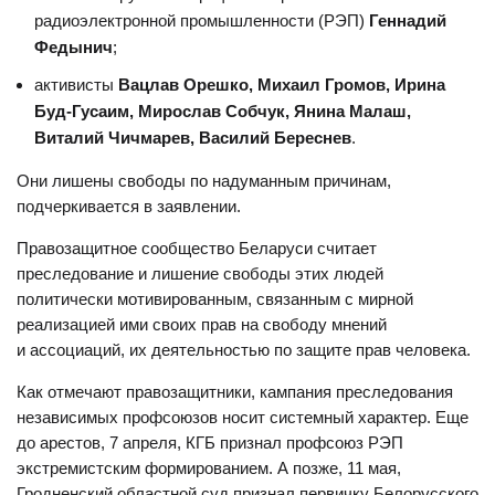
радиоэлектронной промышленности (РЭП)
Геннадий
Федынич
;
активисты
Вацлав Орешко, Михаил Громов, Ирина
Буд-Гусаим, Мирослав Собчук, Янина Малаш,
Виталий Чичмарев, Василий Береснев
.
Они лишены свободы по надуманным причинам,
подчеркивается в заявлении.
Правозащитное сообщество Беларуси считает
преследование и лишение свободы этих людей
политически мотивированным, связанным с мирной
реализацией ими своих прав на свободу мнений
и ассоциаций, их деятельностью по защите прав человека.
Как отмечают правозащитники, кампания преследования
независимых профсоюзов носит системный характер. Еще
до арестов, 7 апреля, КГБ признал профсоюз РЭП
экстремистским формированием. А позже, 11 мая,
Гродненский областной суд признал первичку Белорусского