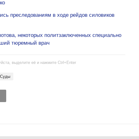
ко
лись преследованиям в ходе рейдов силовиков
олотова, некоторых политзаключенных специально
вший тюремный врач
йста, выделите её и нажмите Ctrl+Enter
Суды