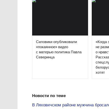
Силовики опубликовали
«Когда 
«покаянное» видео
не раз
с матерью политика Павла
о нравс
Северинца
Рассказ
спецсл
белорус
хотят
Новости по теме
В Ляховичском районе мужчина бросалс