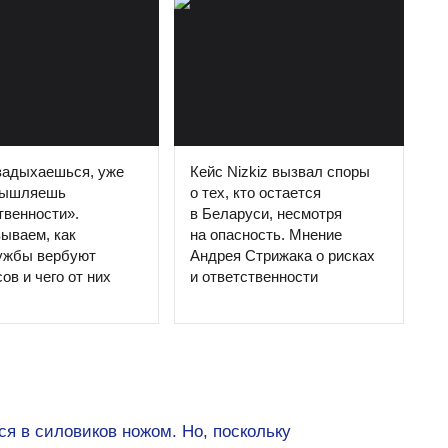
задыхаешься, уже
Кейс Nizkiz вызвал споры
мышляешь
о тех, кто остается
твенности».
в Беларуси, несмотря
ываем, как
на опасность. Мнение
ужбы вербуют
Андрея Стрижака о рисках
ов и чего от них
и ответственности
я в силовиков ножом. Но, поскольку