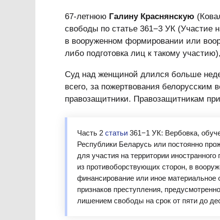
67-летнюю
Галину Краснянскую
(Ковал
свободы по статье 361−3 УК (Участие н
в вооруженном формировании или воор
либо подготовка лиц к такому участию
Суд над женщиной длился больше недел
всего, за пожертвования белорусским 
правозащитники. Правозащитникам приг
Часть 2
статьи
361−1 УК: Вербовка, обуче
Республики Беларусь или постоянно про
для участия на территории иностранного
из противоборствующих сторон, в вооруж
финансирование или иное материальное о
признаков преступления, предусмотренно
лишением свободы на срок от пяти до дес