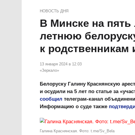
НОВОСТЬ ДНЯ
В Минске на пять 
летнюю белоруску
к родственникам
13 января 2024 в 12.03
«Зеркало»
Белоруску Галину Краснянскую арес
и осудили на 5 лет по статье за «уч
сообщил
телеграм-канал объединения
Информацию о суде также
подтверд
Галина Краснянская. Фото: t.me/Sv_Bela