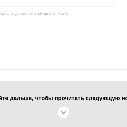
йста, выделите её и нажмите Ctrl+Enter
йте дальше, чтобы прочитать следующую н