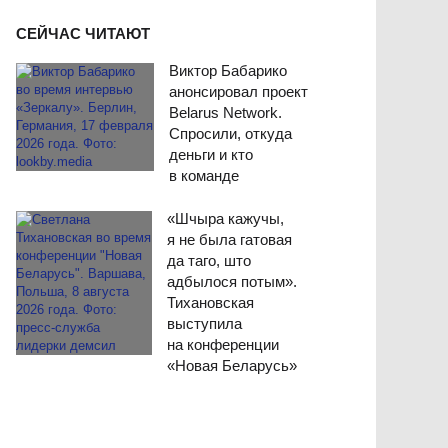
СЕЙЧАС ЧИТАЮТ
Виктор Бабарико
анонсировал проект
Belarus Network.
Спросили, откуда
деньги и кто
в команде
«Шчыра кажучы,
я не была гатовая
да таго, што
адбылося потым».
Тихановская
выступила
на конференции
«Новая Беларусь»