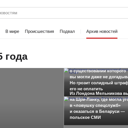
В мире
Происшествия
Подвал
Архив новостей
5 года
Налоговики напомнили о с
о существовании которого
вы могли даже не догадыв
Но грозит солидный штраф
его не оплатить
Из Лондона Мельникова в
на Шри-Ланку, где могла уг
в «ловушку спецслужб»
и оказаться в Беларуси —
польское СМИ