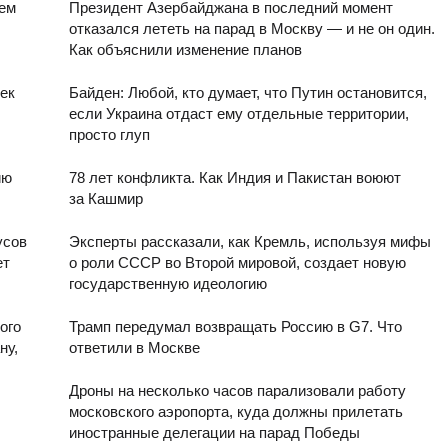
оем
Президент Азербайджана в последний момент
отказался лететь на парад в Москву — и не он один.
Как объяснили изменение планов
ек
Байден: Любой, кто думает, что Путин остановится,
если Украина отдаст ему отдельные территории,
просто глуп
ию
78 лет конфликта. Как Индия и Пакистан воюют
за Кашмир
усов
Эксперты рассказали, как Кремль, используя мифы
ет
о роли СССР во Второй мировой, создает новую
государственную идеологию
ого
Трамп передумал возвращать Россию в G7. Что
ну,
ответили в Москве
Дроны на несколько часов парализовали работу
московского аэропорта, куда должны прилетать
иностранные делегации на парад Победы