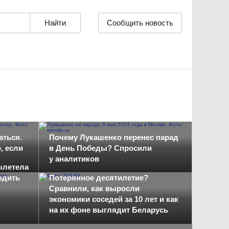
Сообщить новость
боре,
аться.
Почему Лукашенко перенес парад
, если
в День Победы? Спросили
у аналитиков
ылетела
одить
Потерянное десятилетие?
Сравнили, как выросли
экономики соседей за 10 лет и как
на их фоне выглядит Беларусь