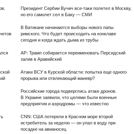
ов.
Президент Сербии Вучич все-таки полетел в Москву,
но его самолет сел в Баку — СМИ
В Ватикане начинаются выборы нового папы
четов
римского. Что будет происходить на конклаве
сегодня и когда ждать дыма из трубы
ался
AP: Трамп собирается переименовать Персидский
залив в Аравийский
ской
Атаки ВСУ в Курской области: попытка еще одного
кий
прорыва или отвлекающий маневр?
Российские города подверглись атаке дронов.
В Украине заявили, что целями были военные
предприятия и аэродромы — что известно
ть
CNN: США потеряли в Красном море второй
истребитель за неделю — он упал в воду при
посадке на авианосец