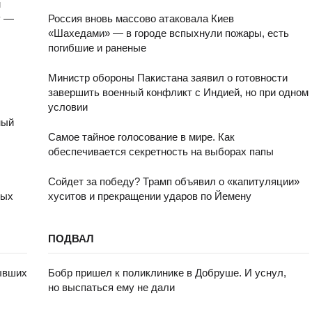
м
у —
Россия вновь массово атаковала Киев
«Шахедами» — в городе вспыхнули пожары, есть
погибшие и раненые
Министр обороны Пакистана заявил о готовности
завершить военный конфликт с Индией, но при одном
условии
ный
Самое тайное голосование в мире. Как
обеспечивается секретность на выборах папы
Сойдет за победу? Трамп объявил о «капитуляции»
лых
хуситов и прекращении ударов по Йемену
ПОДВАЛ
ывших
Бобр пришел к поликлинике в Добруше. И уснул,
но выспаться ему не дали