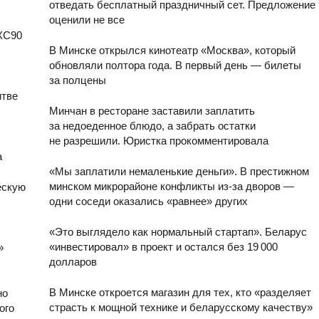
отведать бесплатный праздничный сет. Предложение
оценили не все
XC90
В Минске открылся кинотеатр «Москва», который
обновляли полтора года. В первый день — билеты
за полцены
итве
Минчан в ресторане заставили заплатить
за недоеденное блюдо, а забрать остатки
не разрешили. Юристка прокомментировала
ы
а
«Мы заплатили немаленькие деньги». В престижном
минском микрорайоне конфликты из-за дворов —
ескую
одни соседи оказались «равнее» других
«Это выглядело как нормальный стартап». Беларус
«инвестировал» в проект и остался без 19 000
»
долларов
В Минске откроется магазин для тех, кто «разделяет
но
страсть к мощной технике и беларусскому качеству»
ого