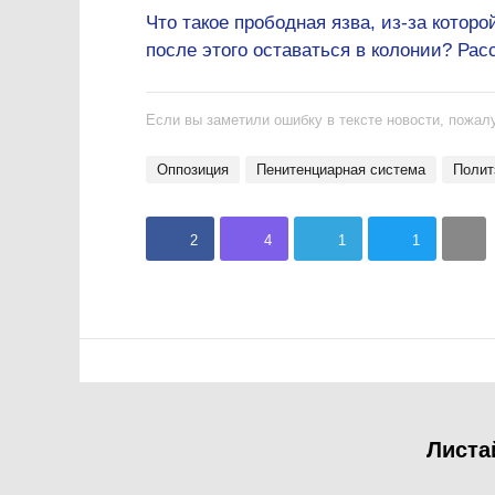
Что такое прободная язва, из-за котор
после этого оставаться в колонии? Ра
Если вы заметили ошибку в тексте новости, пожалу
оппозиция
Пенитенциарная система
поли
2
4
1
1
Листа