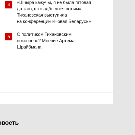
«Шчыра кажучы, я не была гатовая
да таго, што адбылося потым».
Тихановская выступила
на конференции «Новая Беларусь»
С политиком Тихановским
покончено? Мнение Артема
Шрайбмана
овость