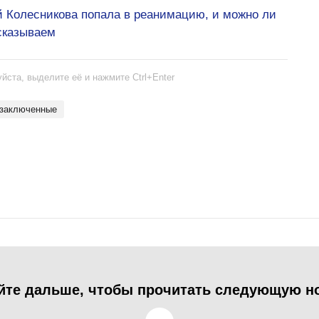
ой Колесникова попала в реанимацию, и можно ли
ссказываем
йста, выделите её и нажмите Ctrl+Enter
тзаключенные
йте дальше, чтобы прочитать следующую н