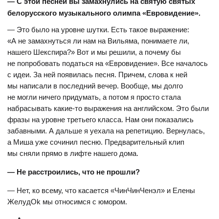
— С этой песней вы замахнулись на святую святых
белорусского музыкального олимпа «Евровидение».
— Это было на уровне шутки. Есть такое выражение:
«А не замахнуться ли нам на Вильяма, понимаете ли,
нашего Шекспира?» Вот и мы решили, а почему бы
не попробовать податься на «Евровидение». Все началось
с идеи. За ней появилась песня. Причем, слова к ней
мы написали в последний вечер. Вообще, мы долго
не могли ничего придумать, а потом я просто стала
набрасывать какие-то выражения на английском. Это были
фразы на уровне третьего класса. Нам они показались
забавными. А дальше я уехала на репетицию. Вернулась,
а Миша уже сочинил песню. Предварительный клип
мы сняли прямо в лифте нашего дома.
— Не расстроились, что не прошли?
— Нет, ко всему, что касается «ЧинЧинЧенэл» и Елены
ЖелудОk мы относимся с юмором.