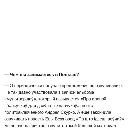
— Чем вы занимаетесь в Польше?
— Я периодически получаю предложения по озвучиванию.
Не так давно участвовала в записи альбома
«мультвершаў», который называется «Пра сланоў
і барсучкоў для дзяўчат і хлапчукоў», поэта-
политзаключенного Андрея Скурко. А еще закончила
озвучивать повесть Евы Вежновец «Па што ідзеш, воўча?»
Было очень приятно озвучить такой большой материал