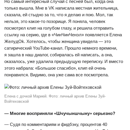
Но самый интересный случай с песней был, когда она
только вышла. Мне в VK написала местная жительница,
сказала, ей стыдно за то, что я делаю и пою. Мол, так
нельзя, это какое-то позорище. Я поняла, человек
посмотрел клип на голубом глазу, и решила отправить
ссылку на серию, где в «ЧинЧинЧенэл» появляется Елена
ЖелудOk. Хотелось, чтобы женщина увидела — это
сатирический YouTube-канал. Прошло немного времени,
я зашла в наш диалог, собиралась ей написать, а она,
оказалось, уже удалила предыдущую переписку. И вместо
этого набрала: «Большое спасибо», клип ей очень
понравился. Видимо, она уже сама все посмотрела.
Елена с дочкой Марией. Фото: личный архив Елены Зуй-
Войтеховской
— Многие восприняли «Шчучыншчыну» серьезно?
— Судя по комментариям и фидбэку, процентов 40