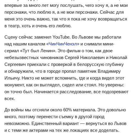
впервые за много лет могу послушать, чего хочу я, а не мои
персонажи, что люблю я, а не мои персонажи. Сейчас для
меня это очень важно, так что я пока не хочу возвращаться
в театр, хоть и очень его люблю.
Сцену сейчас заменил YouTube. Во Львове мы работали
над нашим каналом
«ЧинЧинЧенэл»
и снимали мини-
сериал «Тут был Ленин». Это фильм о том, как двое
небезызвестных чиновников Сергей Николаевич и Николай
Сергеевич приехали с проверкой в белорусскую глубинку
и обнаружили, что в городе пропал памятник Владимиру
Ильичу. Никто не может вспомнить, где и когда видел этот
монумент, как он выглядел, сидел или стоял. Но уверены:
он точно был. Начинается расследование, все подозревают
всех.
До войны мы отсняли около 60% материала. Это довольно
много, поэтому перенести съемку в другой город
невозможно. Единственный вариант — вернуться во Львов
и с теми же актерами на тех же локациях все доделать.