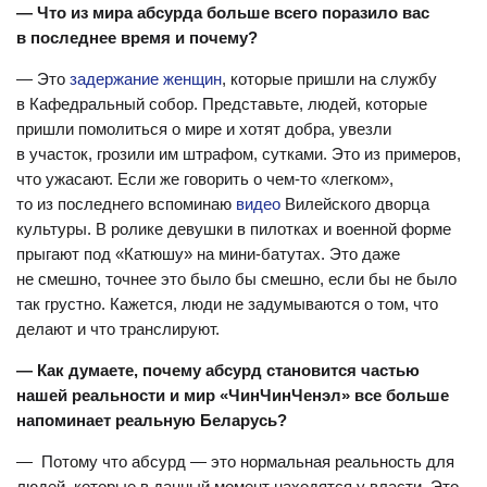
— Что из мира абсурда больше всего поразило вас
в последнее время и почему?
— Это
задержание женщин
, которые пришли на службу
в Кафедральный собор. Представьте, людей, которые
пришли помолиться о мире и хотят добра, увезли
в участок, грозили им штрафом, сутками. Это из примеров,
что ужасают. Если же говорить о чем-то «легком»,
то из последнего вспоминаю
видео
Вилейского дворца
культуры. В ролике девушки в пилотках и военной форме
прыгают под «Катюшу» на мини-батутах. Это даже
не смешно, точнее это было бы смешно, если бы не было
так грустно. Кажется, люди не задумываются о том, что
делают и что транслируют.
— Как думаете, почему абсурд становится частью
нашей реальности и мир «ЧинЧинЧенэл» все больше
напоминает реальную Беларусь?
— Потому что абсурд — это нормальная реальность для
людей, которые в данный момент находятся у власти. Это