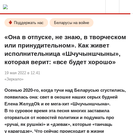
Поддержать нас
Беларусы на войне
«Она в отпуске, не знаю, в творческом
или принудительном». Как живет
исполнительница «Шчучыншчыны»,
которая верит: «все будет хорошо»
19 мая 2022 в 12.41
«Зеркало»
Осенью 2020-го, когда тучи над Беларусью сгустились,
появилась она: свет в окошке наших серых будней
Елена ЖелудОk и ее мега-хит «Шчучыншчына».
В то суровое время эта песня многих заставила
оторваться от новостей политики и подумать про
«ручаі, як рушнікі» и «дзевак», которые «танчаць
у карагодзе». Что сейчас происходит в жизни