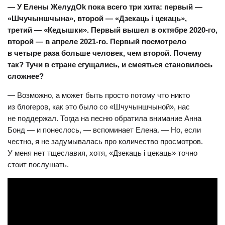
— У Елены ЖелудОk пока всего три хита: первый —
«Шчучыншчына», второй — «Дзекаць і цекаць»,
третий — «Кедышки». Первый вышел в октябре 2020-го,
второй — в апреле 2021-го. Первый посмотрело
в четыре раза больше человек, чем второй. Почему
так? Тучи в стране сгущались, и смеяться становилось
сложнее?
— Возможно, а может быть просто потому что никто
из блогеров, как это было со «Шчучыншчыной», нас
не поддержал. Тогда на песню обратила внимание Анна
Бонд — и понеслось, — вспоминает Елена. — Но, если
честно, я не задумывалась про количество просмотров.
У меня нет тщеславия, хотя, «Дзекаць і цекаць» точно
стоит послушать.