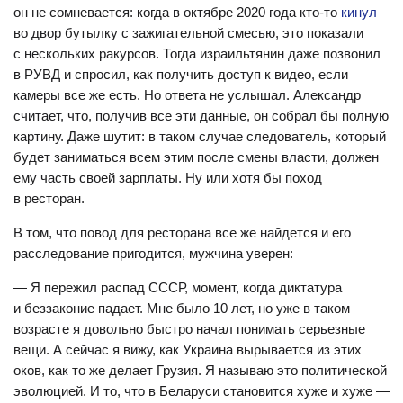
он не сомневается: когда в октябре 2020 года кто-то
кинул
во двор бутылку с зажигательной смесью, это показали
с нескольких ракурсов. Тогда израильтянин даже позвонил
в РУВД и спросил, как получить доступ к видео, если
камеры все же есть. Но ответа не услышал. Александр
считает, что, получив все эти данные, он собрал бы полную
картину. Даже шутит: в таком случае следователь, который
будет заниматься всем этим после смены власти, должен
ему часть своей зарплаты. Ну или хотя бы поход
в ресторан.
В том, что повод для ресторана все же найдется и его
расследование пригодится, мужчина уверен:
— Я пережил распад СССР, момент, когда диктатура
и беззаконие падает. Мне было 10 лет, но уже в таком
возрасте я довольно быстро начал понимать серьезные
вещи. А сейчас я вижу, как Украина вырывается из этих
оков, как то же делает Грузия. Я называю это политической
эволюцией. И то, что в Беларуси становится хуже и хуже —