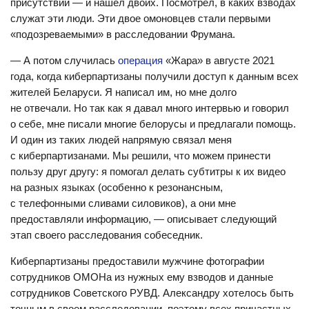
присутствии — и нашел двоих. Посмотрел, в каких взводах
служат эти люди. Эти двое омоновцев стали первыми
«подозреваемыми» в расследовании Фрумана.
— А потом случилась
операция
«Жара» в августе 2021
года, когда киберпартизаны получили доступ к данным всех
жителей Беларуси. Я написал им, но мне долго
не отвечали. Но так как я давал много интервью и говорил
о себе, мне писали многие белорусы и предлагали помощь.
И один из таких людей напрямую связал меня
с киберпартизанами. Мы решили, что можем принести
пользу друг другу: я помогал делать субтитры к их видео
на разных языках (особенно к резонансным,
с телефонными сливами силовиков), а они мне
предоставляли информацию, — описывает следующий
этап своего расследования собеседник.
Киберпартизаны предоставили мужчине фотографии
сотрудников ОМОНа из нужных ему взводов и данные
сотрудников Советского РУВД. Александру хотелось быть
точным в своем расследовании, поэтому всех причастных