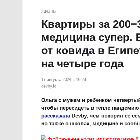
ЖИЗНЬ
Квартиры за 200−
медицина супер.
от ковида в Егип
на четыре года
17 августа 2024 в 16.28
devby.io
Ольга с мужем и ребенком четвертый 
чтобы пересидеть в тепле пандемию 
рассказала
Devby, чем покорил ее сем
но также о школах, медицине и сообщ