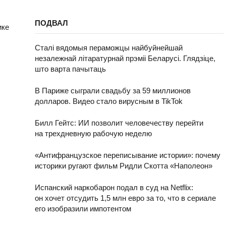
ПОДВАЛ
ике
Сталі вядомыя пераможцы найбуйнейшай
незалежнай літаратурнай прэміі Беларусі. Глядзіце,
што варта пачытаць
В Париже сыграли свадьбу за 59 миллионов
долларов. Видео стало вирусным в TikTok
Билл Гейтс: ИИ позволит человечеству перейти
на трехдневную рабочую неделю
«Антифранцузское переписывание истории»: почему
историки ругают фильм Ридли Скотта «Наполеон»
Испанский наркобарон подал в суд на Netflix:
он хочет отсудить 1,5 млн евро за то, что в сериале
его изобразили импотентом