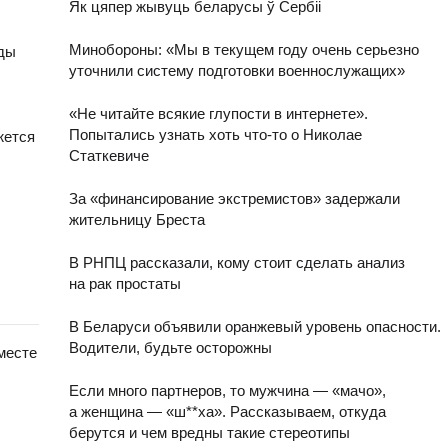
Як цяпер жывуць беларусы ў Сербіі
Минобороны: «Мы в текущем году очень серьезно
еды
уточнили систему подготовки военнослужащих»
«Не читайте всякие глупости в интернете».
Попытались узнать хоть что-то о Николае
жется
Статкевиче
За «финансирование экстремистов» задержали
жительницу Бреста
В РНПЦ рассказали, кому стоит сделать анализ
на рак простаты
В Беларуси объявили оранжевый уровень опасности.
Водители, будьте осторожны
месте
Если много партнеров, то мужчина — «мачо»,
а женщина — «ш**ха». Рассказываем, откуда
берутся и чем вредны такие стереотипы