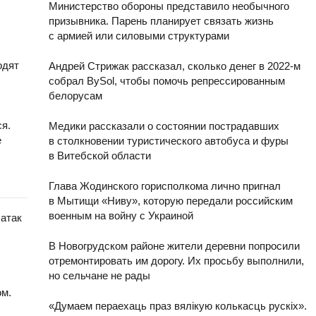
Министерство обороны представило необычного
призывника. Парень планирует связать жизнь
с армией или силовыми структурами
одят
Андрей Стрижак рассказал, сколько денег в 2022-м
собрал BySol, чтобы помочь репрессированным
белорусам
я.
Медики рассказали о состоянии пострадавших
е
в столкновении туристического автобуса и фуры
в Витебской области
Глава Жодинского горисполкома лично пригнал
в Мытищи «Ниву», которую передали российским
военным на войну с Украиной
 атак
В Новогрудском районе жители деревни попросили
отремонтировать им дорогу. Их просьбу выполнили,
но сельчане не рады
ом.
«Думаем пераехаць праз вялікую колькасць рускіх».