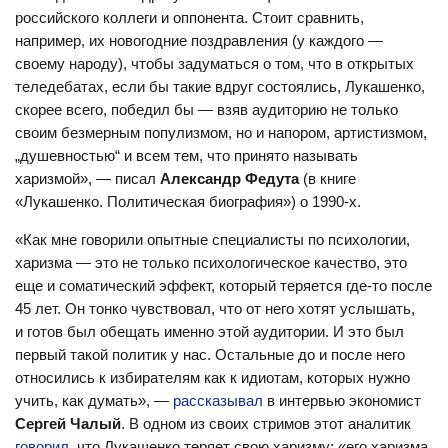
российского коллеги и оппонента. Стоит сравнить,
например, их новогодние поздравления (у каждого —
своему народу), чтобы задуматься о том, что в открытых
теледебатах, если бы такие вдруг состоялись, Лукашенко,
скорее всего, победил бы — взяв аудиторию не только
своим безмерным популизмом, но и напором, артистизмом,
„душевностью“ и всем тем, что принято называть
харизмой», — писал
Александр Федута
(в книге
«Лукашенко. Политическая биография») о 1990-х.
«Как мне говорили опытные специалисты по психологии,
харизма — это не только психологическое качество, это
еще и соматический эффект, который теряется где-то после
45 лет. Он тонко чувствовал, что от него хотят услышать,
и готов был обещать именно этой аудитории. И это был
первый такой политик у нас. Остальные до и после него
относились к избирателям как к идиотам, которых нужно
учить, как думать», —
рассказывал
в интервью экономист
Сергей Чалый
. В одном из своих стримов этот аналитик
говорил
, что Лукашенко теряет свою харизму: «его харизма