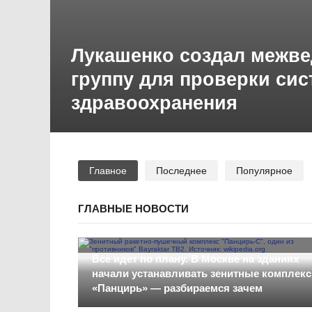
Лукашенко создал межв
группу для проверки си
здравоохранения
Главное
Последнее
Популярное
ГЛАВНЫЕ НОВОСТИ
Все идет по плану. В Москве на зданиях
начали устанавливать зенитные комплек
«Панцирь» — разбираемся зачем