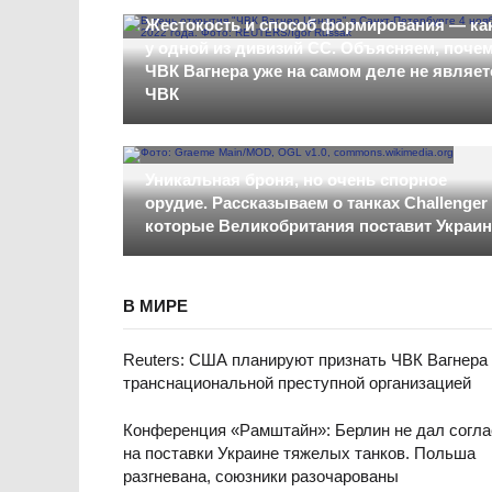
Жестокость и способ формирования — ка
у одной из дивизий СС. Объясняем, поче
ЧВК Вагнера уже на самом деле не являет
ЧВК
Уникальная броня, но очень спорное
орудие. Рассказываем о танках Challenger 
которые Великобритания поставит Украин
В МИРЕ
Reuters: США планируют признать ЧВК Вагнера
транснациональной преступной организацией
Конференция «Рамштайн»: Берлин не дал согла
на поставки Украине тяжелых танков. Польша
разгневана, союзники разочарованы