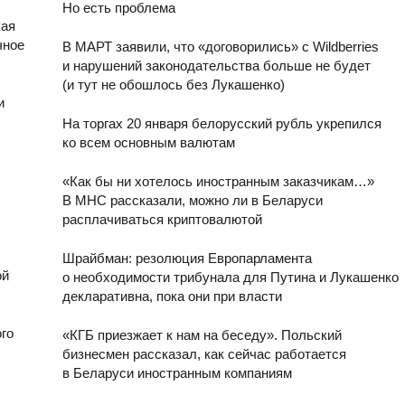
Но есть проблема
кая
чное
В МАРТ заявили, что «договорились» с Wildberries
и нарушений законодательства больше не будет
(и тут не обошлось без Лукашенко)
и
На торгах 20 января белорусский рубль укрепился
ко всем основным валютам
«Как бы ни хотелось иностранным заказчикам…»
В МНС рассказали, можно ли в Беларуси
расплачиваться криптовалютой
Шрайбман: резолюция Европарламента
ой
о необходимости трибунала для Путина и Лукашенко
декларативна, пока они при власти
ого
«КГБ приезжает к нам на беседу». Польский
бизнесмен рассказал, как сейчас работается
в Беларуси иностранным компаниям