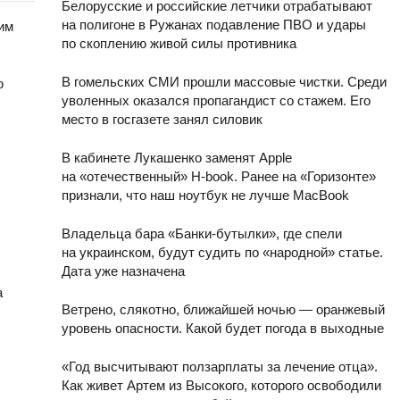
Белорусские и российские летчики отрабатывают
на полигоне в Ружанах подавление ПВО и удары
рим
по скоплению живой силы противника
В гомельских СМИ прошли массовые чистки. Среди
ю
уволенных оказался пропагандист со стажем. Его
место в госгазете занял силовик
В кабинете Лукашенко заменят Apple
на «отечественный» H-book. Ранее на «Горизонте»
признали, что наш ноутбук не лучше MacBook
Владельца бара «Банки-бутылки», где спели
на украинском, будут судить по «народной» статье.
Дата уже назначена
а
Ветрено, слякотно, ближайшей ночью — оранжевый
уровень опасности. Какой будет погода в выходные
«Год высчитывают ползарплаты за лечение отца».
Как живет Артем из Высокого, которого освободили