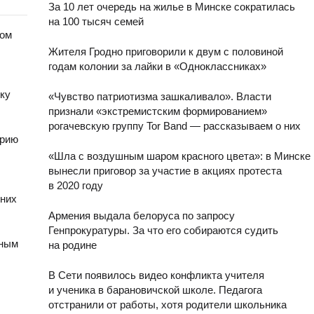
За 10 лет очередь на жилье в Минске сократилась
на 100 тысяч семей
дом
Жителя Гродно приговорили к двум с половиной
годам колонии за лайки в «Одноклассниках»
ку
«Чувство патриотизма зашкаливало». Власти
признали «экстремистским формированием»
рогачевскую группу Tor Band — рассказываем о них
арию
«Шла с воздушным шаром красного цвета»: в Минске
вынесли приговор за участие в акциях протеста
в 2020 году
 них
Армения выдала белоруса по запросу
Генпрокуратуры. За что его собираются судить
нным
на родине
В Сети появилось видео конфликта учителя
и ученика в барановичской школе. Педагога
отстранили от работы, хотя родители школьника