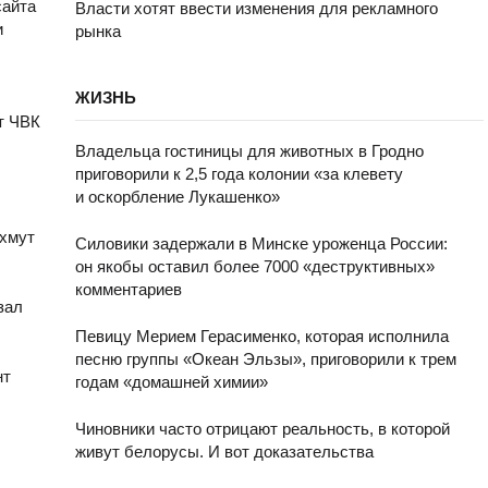
сайта
Власти хотят ввести изменения для рекламного
и
рынка
ЖИЗНЬ
т ЧВК
Владельца гостиницы для животных в Гродно
приговорили к 2,5 года колонии «за клевету
и оскорбление Лукашенко»
ахмут
Силовики задержали в Минске уроженца России:
он якобы оставил более 7000 «деструктивных»
комментариев
зал
Певицу Мерием Герасименко, которая исполнила
песню группы «Океан Эльзы», приговорили к трем
нт
годам «домашней химии»
Чиновники часто отрицают реальность, в которой
живут белорусы. И вот доказательства