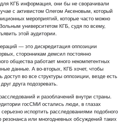
я для КГБ информация, они бы не сворачивали
случае с активистом Олегом Аксеновым, который
зиционных мероприятий, которые часто можно
 Вольным университетом КГБ, судя по всему,
дъявить этой аудитории.
операций — это дискредитация оппозиции
первых, сторонникам демсил постоянно
кого общества работает много некомпетентных
ные данные. А во-вторых, КГБ хочет, чтобы
ь доступ во все структуры оппозиции, везде есть
 друг друга подозревать.
расследований и разоблачений внутри страны.
удитории госСМИ остались люди, в глазах
 серьезно испортить расследованиями подобного
то резонанса или многодневных обсуждений таких