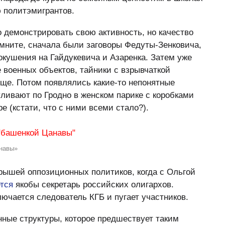
 политэмигрантов.
о демонстрировать свою активность, но качество
омните, сначала были заговоры Федуты-Зенковича,
окушения на Гайдукевича и Азаренка. Затем уже
 военных объектов, тайники с взрывчаткой
ище. Потом появлялись какие-то непонятные
уливают по Гродно в женском парике с коробками
е (кстати, что с ними всеми стало?).
анавы»
грышей оппозиционных политиков, когда с Ольгой
тся
якобы секретарь российских олигархов.
ючается следователь КГБ и пугает участников.
нные структуры, которое предшествует таким