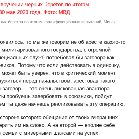
ых беретов по итогам квалификационных испытаний, Минск,
оявилось, то мы же говорим не об аресте какого-то
о милитаризованного государства, с огромной
пециальных служб потребовал бы заговора как
иков. Потому что если действовать в одиночку,
 может быть уверен, что в критический момент
лужиться перед начальством, арестовав такого
й заговор — это очень рискованная авантюра
 ты пробуешь завербовать в союзники, пойдут
чем ты даже начнешь реализовывать эту операцию.
 стороне которого обещание от твоих вчерашних
верить им на слово. А на второй — вполне себе
й семьи с мизерными шансами на успех.