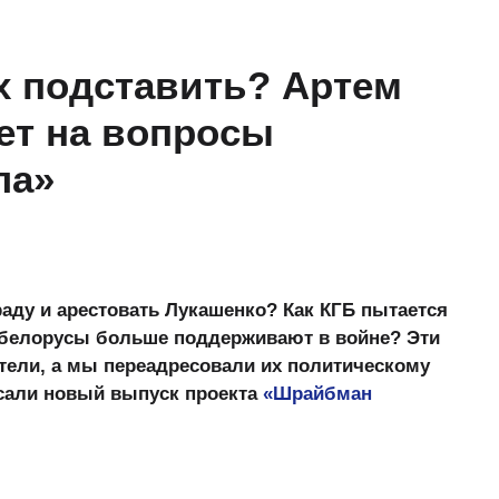
х подставить? Артем
ет на вопросы
ла»
раду и арестовать Лукашенко? Как КГБ пытается
о белорусы больше поддерживают в войне? Эти
тели, а мы переадресовали их политическому
сали новый выпуск проекта
«Шрайбман