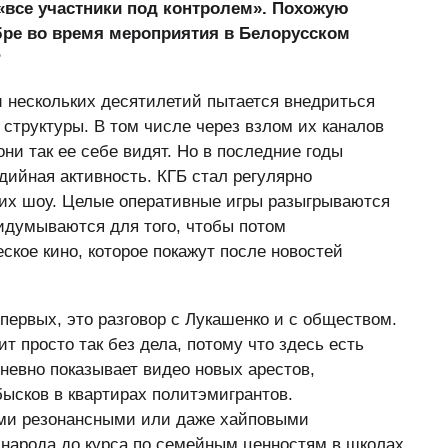
 «все участники под контролем». Похожую
бре во время мероприятия в Белорусском
?
 нескольких десятилетий пытается внедриться
структуры. В том числе через взлом их каналов
они так ее себе видят. Но в последние годы
ийная активность. КГБ стал регулярно
ких шоу. Целые оперативные игры разыгрываются
идумываются для того, чтобы потом
еское кино, которое покажут после новостей
первых, это разговор с Лукашенко и с обществом.
т просто так без дела, потому что здесь есть
евно показывает видео новых арестов,
ысков в квартирах политэмигрантов.
ими резонансными или даже хайповыми
 народа до курса по семейным ценностям в школах