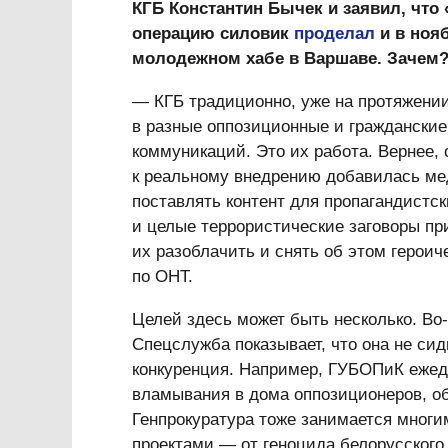
КГБ Константин Бычек и заявил, что
операцию силовик
проделал
и в ноя
молодежном хабе в Варшаве. Зачем
— КГБ традиционно, уже на протяжении
в разные оппозиционные и гражданские 
коммуникаций. Это их работа. Вернее, 
к реальному внедрению добавилась мед
поставлять контент для пропагандистс
и целые террористические заговоры пр
их разоблачить и снять об этом героич
по ОНТ.
Целей здесь может быть несколько. Во-
Спецслужба показывает, что она не сиди
конкуренция. Например, ГУБОПиК ежедн
вламывания в дома оппозиционеров, об
Генпрокуратура тоже занимается мног
проектами — от геноцида белорусского