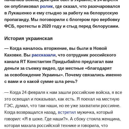
он опубликовал
ролик
, где сказал, что разочаровался
в Лукашенко и ему стыдно за работу на белорусскую
пропаганду. Мы поговорили с блогером про вербовку
ФСБ, протесты в 2020 году и стыд перед белорусами.
История украинская
— Когда началось вторжение, вы были в Новой
Каховке. Вы
рассказали
, что сотрудник российского
канала RT Константин Придыбайло предлагал вам
деньги за съемку видео, где местные «благодарят
за освобождение Украины». Почему связались именно
с вами и о какой сумме шла речь?
— Когда 24 февраля к нам зашли российские войска, я все
это освещал и показывал, как есть. Я поехал на местную
ГЭС, думал, что там наши, но ее уже захватили россияне.
Когда возвращался назад,
встретил
мужичка, который
говорил: «Я в шоке. Где наши?». А сбоку стояла женщина,
которая махала российской технике и говорила, что