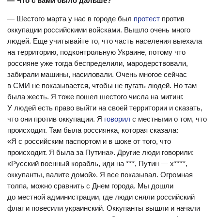
— Что с вами было дальше?
— Шестого марта у нас в городе был
протест
против
оккупации российскими войсками. Вышло очень много
людей. Еще учитывайте то, что часть населения выехала
на территорию, подконтрольную Украине, потому что
россияне уже тогда беспределили, мародерствовали,
забирали машины, насиловали. Очень многое сейчас
в СМИ не показывается, чтобы не пугать людей. Но там
была жесть. Я тоже пошел шестого числа на митинг.
У людей есть право выйти на своей территории и сказать,
что они против оккупации. Я
говорил
с местными о том, что
происходит. Там была россиянка, которая сказала:
«Я с российским паспортом и в шоке от того, что
происходит. Я была за Путина». Другие люди говорили:
«Русский военный корабль, иди на ***, Путин — х****,
оккупанты, валите домой». Я все показывал. Огромная
толпа, можно сравнить с Днем города. Мы дошли
до местной администрации, где люди сняли российский
флаг и повесили украинский. Оккупанты вышли и начали