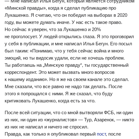
— Мне написал Илья Бегун, который является сотрудником
«Минской правды», когда я сделал публикацию про
Лукашенко. Я считаю, что он победил на выборах в 2020
году, вы можете думать иначе. У нас есть такое право.
Но сейчас я уверен, что за Лукашенко и 20%
не проголосует. У людей открылись глаза. Я это проговорил
у себя в публикации, и мне написал Илья Бегун. Его посыл
был таким: «Понимаю, что у тебя сейчас война и много
эмоций, но ты видосик удали, если не хочешь проблем.
Ты работаешь на „Минскую правду“, ты государственный
корреспондент. Это может вызвать много вопросов
к нашему изданию». Но я же на своем канале это сделал.
Мне сказали, что все равно не надо так делать. После
этого я попрощался с ними. Я же сказал, что буду
критиковать Лукашенко, когда есть за что.
После всей ситуации, что со мной вытворяли ФСБ, ни один
из них, ни один из «журналистов» — Тур, Азаренок, — никто
из них не написал и ничего не спросил.
Правда, как только я опубликовал первый
пост
, после