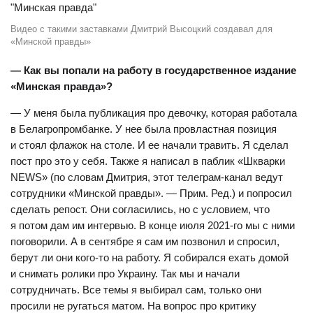
Видео с такими заставками Дмитрий Высоцкий создавал для
«Минской правды»
— Как вы попали на работу в государственное издание
«Минская правда»?
— У меня была публикация про девочку, которая работала
в Белагропромбанке. У нее была провластная позиция
и стоял флажок на столе. И ее начали травить. Я сделал
пост про это у себя. Также я написал в паблик «Шкварки
NEWS» (по словам Дмитрия, этот телеграм-канал ведут
сотрудники «Минской правды». — Прим. Ред.) и попросил
сделать репост. Они согласились, но с условием, что
я потом дам им интервью. В конце июля 2021-го мы с ними
поговорили. А в сентябре я сам им позвонил и спросил,
берут ли они кого-то на работу. Я собирался ехать домой
и снимать ролики про Украину. Так мы и начали
сотрудничать. Все темы я выбирал сам, только они
просили не ругаться матом. На вопрос про критику