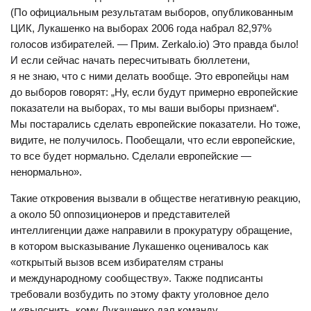
(По официальным результатам выборов, опубликованным
ЦИК, Лукашенко на выборах 2006 года набрал 82,97%
голосов избирателей. — Прим. Zerkalo.io) Это правда было!
И если сейчас начать пересчитывать бюллетени,
я не знаю, что с ними делать вообще. Это европейцы нам
до выборов говорят: „Ну, если будут примерно европейские
показатели на выборах, то мы ваши выборы признаем“.
Мы постарались сделать европейские показатели. Но тоже,
видите, не получилось. Пообещали, что если европейские,
то все будет нормально. Сделали европейские —
ненормально».
Такие откровения вызвали в обществе негативную реакцию,
а около 50 оппозиционеров и представителей
интеллигенции даже направили в прокуратуру обращение,
в котором высказывание Лукашенко оценивалось как
«открытый вызов всем избирателям страны
и международному сообществу». Также подписанты
требовали возбудить по этому факту уголовное дело
и «выяснить, кому Лукашенко дал команду