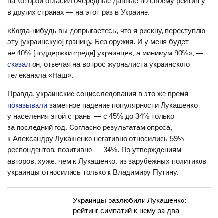
на которой огласил очередные данные по своему рейтингу
в других странах — на этот раз в Украине.
«Когда-нибудь вы допрыгаетесь, что я рискну, переступлю
эту [украинскую] границу. Без оружия. И у меня будет
не 40% [поддержки среди] украинцев, а минимум 90%», —
сказал
он, отвечая на вопрос журналиста украинского
телеканала «Наш».
Правда, украинские социсследования в это же время
показывали
заметное падение популярности Лукашенко
у населения этой страны — с 45% до 34% только
за последний год. Согласно результатам опроса,
к Александру Лукашенко негативно относились 59%
респондентов, позитивно — 34%. По утверждениям
авторов, хуже, чем к Лукашенко, из зарубежных политиков
украинцы относились только к Владимиру Путину.
Украинцы разлюбили Лукашенко:
рейтинг симпатий к нему за два