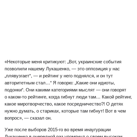
«Некоторые меня критикуют: „Вот, украинские события
позволили нашему Лукашенко, — это оппозиция у нас
„плявузгает“, — и рейтинг у него поднялся, и он тут
авторитетным стал…“ Я говорю: „Какие они идиоты,
подонки“. Они какими категориями мыслят — они говорят
о каком-то рейтинге, когда гибнут люди там… Какой рейтинг,
какое миротворчество, какое посредничество?! О детях
нужно думать, о стариках, которые там гибнут! Вот в чем
вопрос», — сказал он.
Уже после выборов 2015-го во время инаугурации
Лукашенко в очередной раз упомянул о своем высоком